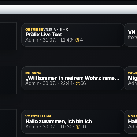
GETRIEBE
VN15 A • B • C
VN 
Präfix Live Test
fox
Admin
31.07. · 11:49
4
MEINUNG
WICH
„Willkommen in meinem Wohnzimmer.“
Mig
Admin
30.07. · 22:44
66
Adm
VORSTELLUNG
VOR
Hallo zusammen, ich bin Ich
Admin
30.07. · 10:30
10
Adm