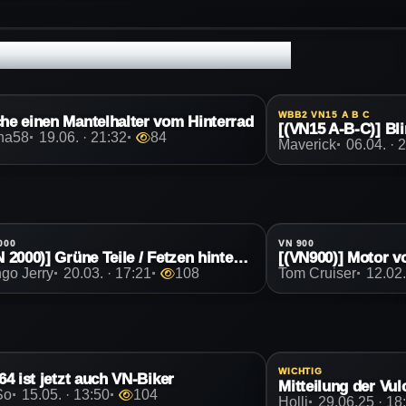
WBB2 VN15 A B C
he einen Mantelhalter vom Hinterrad
[(VN15 A-B-C)] Bli
ha58
19.06. · 21:32
84
Maverick
06.04. · 
000
VN 900
[(VN 2000)] Grüne Teile / Fetzen hinter der Kupplungsabdeckung
[(VN900)] Motor v
go Jerry
20.03. · 17:21
108
Tom Cruiser
12.02.
WICHTIG
i64 ist jetzt auch VN-Biker
So
15.05. · 13:50
104
Holli
29.06.25 · 18