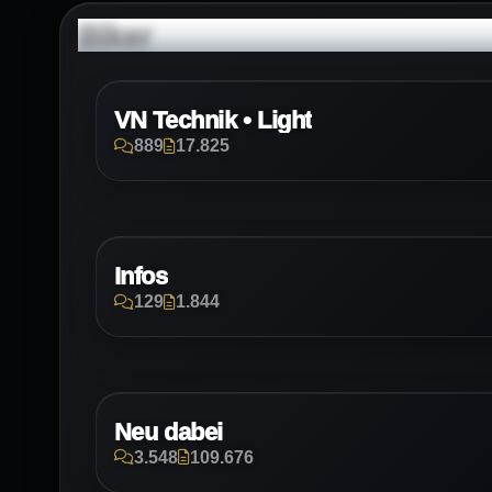
Biker
VN Technik • Light
889
17.825
Infos
129
1.844
Neu dabei
3.548
109.676