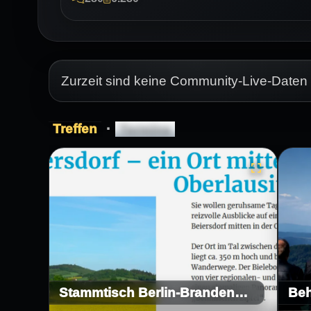
Zurzeit sind keine Community-Live-Daten 
Treffen
·
Termine
Stammtisch Berlin-Brandenburg