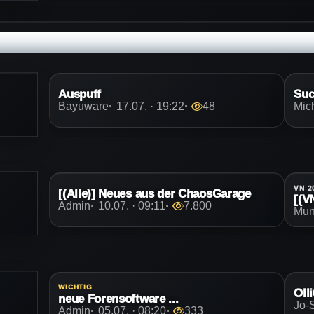
Auspuff
Suc
Bayuware
17.07. · 19:22
48
Mic
VN 2
[(Alle)] Neues aus der ChaosGarage
Admin
10.07. · 09:11
7.800
Mun
WICHTIG
Oll
neue Forensoftware ...
Jo-
Admin
05.07. · 08:20
333