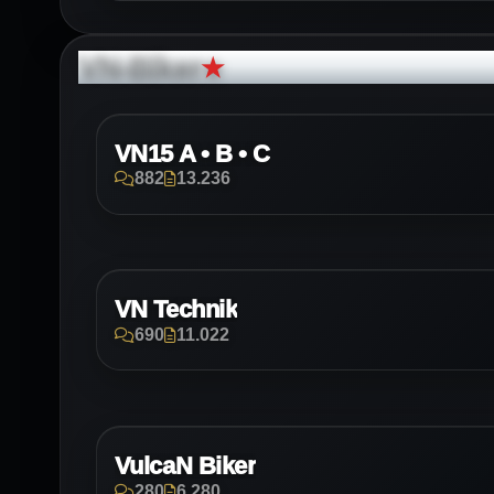
VN-Biker
★
VN15 A • B • C
882
13.236
VN Technik
690
11.022
VulcaN Biker
280
6.280