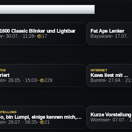
1600 Classic Blinker und Lightbar
Fat Ape Lenker
rw
30.07. · 11:28
17
Bayuware
17.07. ·
TIG
INTERNET
riert
Kawa liest mit ...
in
26.05. · 15:03
229
Bummi
27.04. · 21
STELLUNG
Kurze Vorstellung
Hallo, bin Lumpi, einige kennen mich, fahre eine VN 1600 Classic Tourer
Wormser
07.07. · 
in
26.07. · 06:35
21